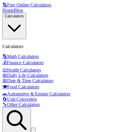
🔢
Free Online Calculators
Home
Blog
Calculators
Calculators
🔢
Math Calculators
💰
Finance Calculators
⚖️
Health Calculators
📅
Daily Life Calculators
📅
Date & Time Calculators
🍽️
Food Calculators
🚗
Automotive & Engine Calculators
🔄
Unit Converters
🔧
Other Calculators