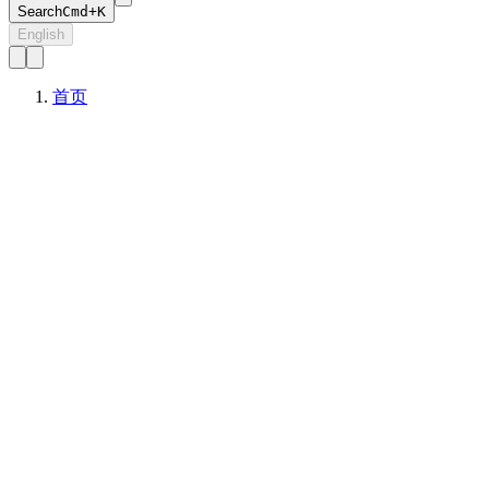
Search
Cmd+K
English
首页