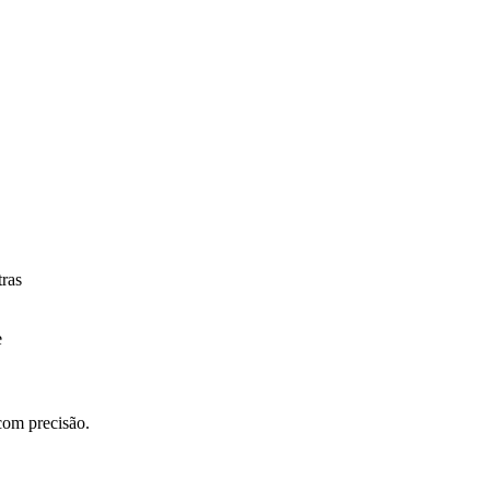
ras
e
com precisão.