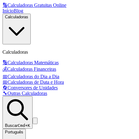
🔢
Calculadoras Gratuitas Online
Início
Blog
Calculadoras
Calculadoras
🔢
Calculadoras Matemáticas
💰
Calculadoras Financeiras
📅
Calculadoras do Dia a Dia
📅
Calculadoras de Data e Hora
🔄
Conversores de Unidades
🔧
Outras Calculadoras
Buscar
Cmd+K
Português