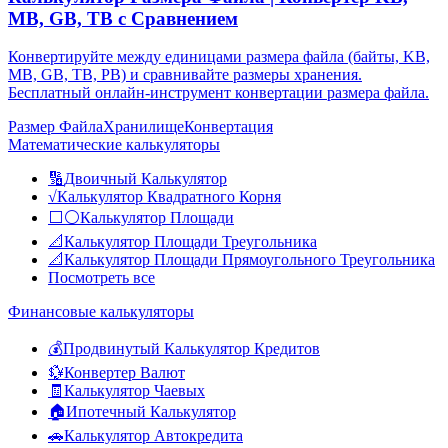
MB, GB, TB с Сравнением
Конвертируйте между единицами размера файла (байты, KB,
MB, GB, TB, PB) и сравнивайте размеры хранения.
Бесплатный онлайн-инструмент конвертации размера файла.
Размер Файла
Хранилище
Конвертация
Математические калькуляторы
🔢
Двоичный Калькулятор
√
Калькулятор Квадратного Корня
⬜⚪
Калькулятор Площади
📐
Калькулятор Площади Треугольника
📐
Калькулятор Площади Прямоугольного Треугольника
Посмотреть все
Финансовые калькуляторы
💰
Продвинутый Калькулятор Кредитов
💱
Конвертер Валют
🧾
Калькулятор Чаевых
🏠
Ипотечный Калькулятор
🚗
Калькулятор Автокредита