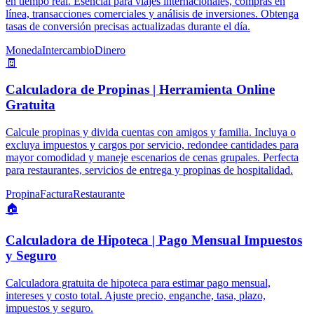
en tiempo real. Esencial para viajes internacionales, compras en
línea, transacciones comerciales y análisis de inversiones. Obtenga
tasas de conversión precisas actualizadas durante el día.
Moneda
Intercambio
Dinero
🧾
Calculadora de Propinas | Herramienta Online
Gratuita
Calcule propinas y divida cuentas con amigos y familia. Incluya o
excluya impuestos y cargos por servicio, redondee cantidades para
mayor comodidad y maneje escenarios de cenas grupales. Perfecta
para restaurantes, servicios de entrega y propinas de hospitalidad.
Propina
Factura
Restaurante
🏠
Calculadora de Hipoteca | Pago Mensual Impuestos
y Seguro
Calculadora gratuita de hipoteca para estimar pago mensual,
intereses y costo total. Ajuste precio, enganche, tasa, plazo,
impuestos y seguro.