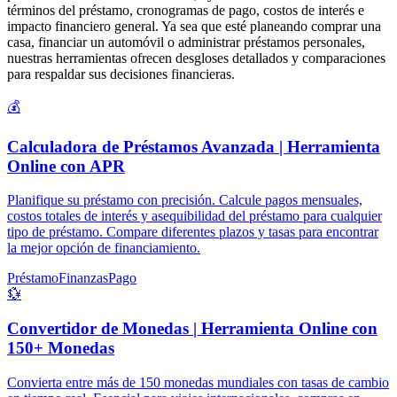
términos del préstamo, cronogramas de pago, costos de interés e
impacto financiero general. Ya sea que esté planeando comprar una
casa, financiar un automóvil o administrar préstamos personales,
nuestras herramientas ofrecen desgloses detallados y comparaciones
para respaldar sus decisiones financieras.
💰
Calculadora de Préstamos Avanzada | Herramienta
Online con APR
Planifique su préstamo con precisión. Calcule pagos mensuales,
costos totales de interés y asequibilidad del préstamo para cualquier
tipo de préstamo. Compare diferentes plazos y tasas para encontrar
la mejor opción de financiamiento.
Préstamo
Finanzas
Pago
💱
Convertidor de Monedas | Herramienta Online con
150+ Monedas
Convierta entre más de 150 monedas mundiales con tasas de cambio