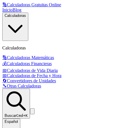
🔢
Calculadoras Gratuitas Online
Inicio
Blog
Calculadoras
Calculadoras
🔢
Calculadoras Matemáticas
💰
Calculadoras Financieras
📅
Calculadoras de Vida Diaria
📅
Calculadoras de Fecha y Hora
🔄
Convertidores de Unidades
🔧
Otras Calculadoras
Buscar
Cmd+K
Español