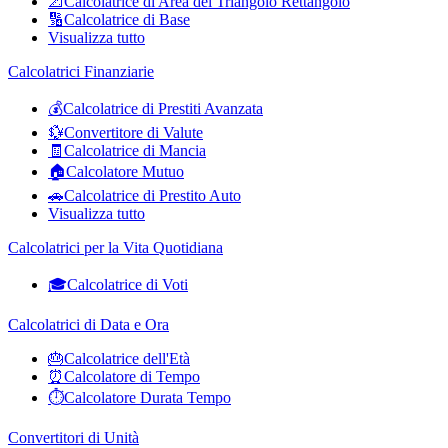
📐
Calcolatrice di Area del Triangolo Rettangolo
🔢
Calcolatrice di Base
Visualizza tutto
Calcolatrici Finanziarie
💰
Calcolatrice di Prestiti Avanzata
💱
Convertitore di Valute
🧾
Calcolatrice di Mancia
🏠
Calcolatore Mutuo
🚗
Calcolatrice di Prestito Auto
Visualizza tutto
Calcolatrici per la Vita Quotidiana
🎓
Calcolatrice di Voti
Calcolatrici di Data e Ora
🎂
Calcolatrice dell'Età
⏰
Calcolatore di Tempo
⏱️
Calcolatore Durata Tempo
Convertitori di Unità