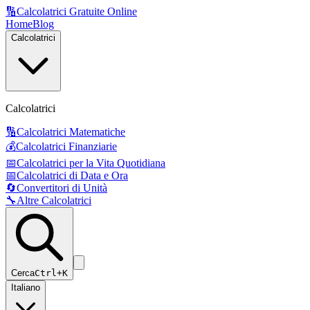
🔢
Calcolatrici Gratuite Online
Home
Blog
Calcolatrici
Calcolatrici
🔢
Calcolatrici Matematiche
💰
Calcolatrici Finanziarie
📅
Calcolatrici per la Vita Quotidiana
📅
Calcolatrici di Data e Ora
🔄
Convertitori di Unità
🔧
Altre Calcolatrici
Cerca
Ctrl+K
Italiano