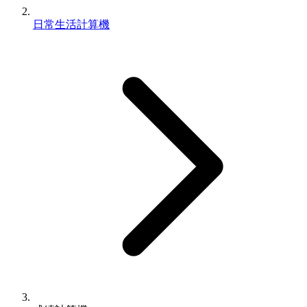
日常生活計算機