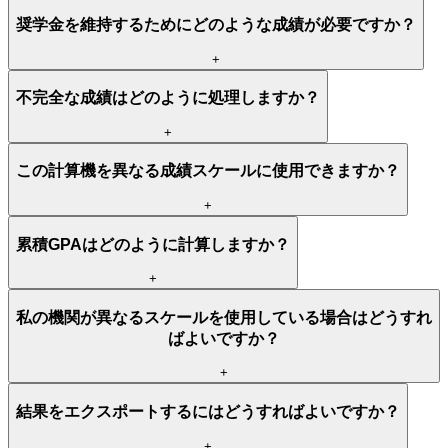
奨学金を維持するためにどのような成績が必要ですか？
+
不完全な成績はどのように処理しますか？
+
この計算機を異なる成績スケールに使用できますか？
+
累積GPAはどのように計算しますか？
+
私の機関が異なるスケールを使用している場合はどうすれ
ばよいですか？
+
結果をエクスポートするにはどうすればよいですか？
+