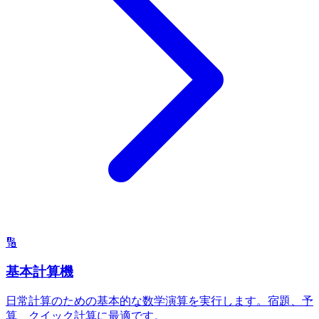
🔢
基本計算機
日常計算のための基本的な数学演算を実行します。宿題、予
算、クイック計算に最適です。