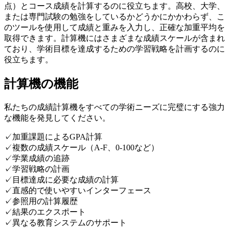
点）とコース成績を計算するのに役立ちます。高校、大学、
または専門試験の勉強をしているかどうかにかかわらず、こ
のツールを使用して成績と重みを入力し、正確な加重平均を
取得できます。計算機にはさまざまな成績スケールが含まれ
ており、学術目標を達成するための学習戦略を計画するのに
役立ちます。
計算機の機能
私たちの成績計算機をすべての学術ニーズに完璧にする強力
な機能を発見してください。
✓
加重課題によるGPA計算
✓
複数の成績スケール（A-F、0-100など）
✓
学業成績の追跡
✓
学習戦略の計画
✓
目標達成に必要な成績の計算
✓
直感的で使いやすいインターフェース
✓
参照用の計算履歴
✓
結果のエクスポート
✓
異なる教育システムのサポート