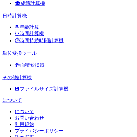
🎓
成績計算機
日時計算機
🎂
年齢計算
⏰
時間計算機
⏱️
時間持続時間計算機
単位変換ツール
🏞️
面積変換器
その他計算機
💾
ファイルサイズ計算機
について
について
お問い合わせ
利用規約
プライバシーポリシー
OmniGIF