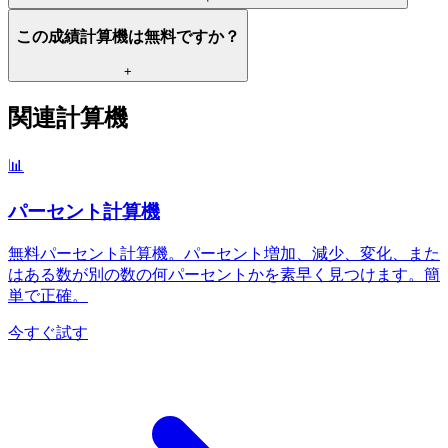
この成績計算機は無料ですか？
+
関連計算機
📊
パーセント計算機
無料パーセント計算機。パーセント増加、減少、変化、また
はある数が別の数の何パーセントかを素早く見つけます。簡
単で正確。
今すぐ試す