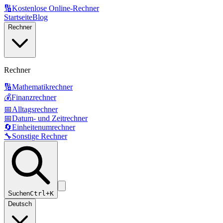
🔢
Kostenlose Online-Rechner
Startseite
Blog
Rechner
Rechner
🔢
Mathematikrechner
💰
Finanzrechner
📅
Alltagsrechner
📅
Datum- und Zeitrechner
🔄
Einheitenumrechner
🔧
Sonstige Rechner
Suchen
Ctrl+K
Deutsch