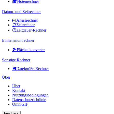
🎓
Notenrechner
Datum- und Zeitrechner
🎂
Altersrechner
⏰
Zeitrechner
⏱️
Zeitdauer-Rechner
Einheitenumrechner
🏞️
Flächenkonverter
Sonstige Rechner
💾
Dateigröße-Rechner
Über
Über
Kontakt
Nutzungsbedingungen
Datenschutzrichtlinie
OmniGIF
Feedback