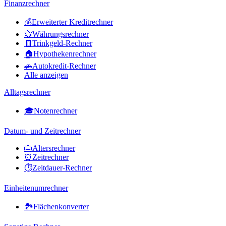
Finanzrechner
💰
Erweiterter Kreditrechner
💱
Währungsrechner
🧾
Trinkgeld-Rechner
🏠
Hypothekenrechner
🚗
Autokredit-Rechner
Alle anzeigen
Alltagsrechner
🎓
Notenrechner
Datum- und Zeitrechner
🎂
Altersrechner
⏰
Zeitrechner
⏱️
Zeitdauer-Rechner
Einheitenumrechner
🏞️
Flächenkonverter