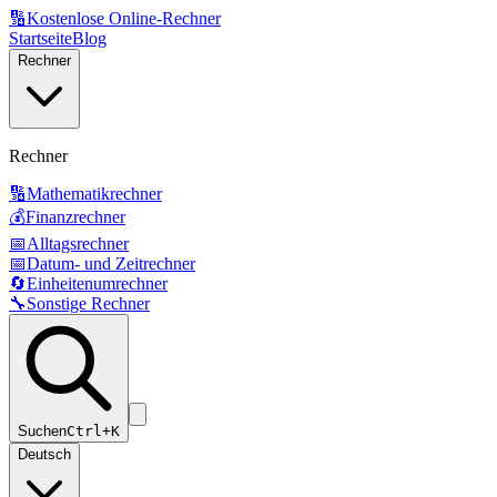
🔢
Kostenlose Online-Rechner
Startseite
Blog
Rechner
Rechner
🔢
Mathematikrechner
💰
Finanzrechner
📅
Alltagsrechner
📅
Datum- und Zeitrechner
🔄
Einheitenumrechner
🔧
Sonstige Rechner
Suchen
Ctrl+K
Deutsch