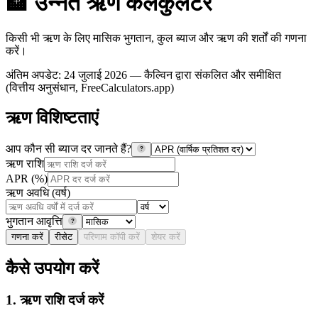
🏦
उन्नत ऋण कैलकुलेटर
किसी भी ऋण के लिए मासिक भुगतान, कुल ब्याज और ऋण की शर्तों की गणना
करें।
अंतिम अपडेट
:
24 जुलाई 2026
— कैल्विन द्वारा संकलित और समीक्षित
(वित्तीय अनुसंधान, FreeCalculators.app)
ऋण विशिष्टताएं
आप कौन सी ब्याज दर जानते हैं?
?
ऋण राशि
APR (%)
ऋण अवधि (वर्ष)
भुगतान आवृत्ति
?
गणना करें
रीसेट
परिणाम कॉपी करें
शेयर करें
कैसे उपयोग करें
1. ऋण राशि दर्ज करें