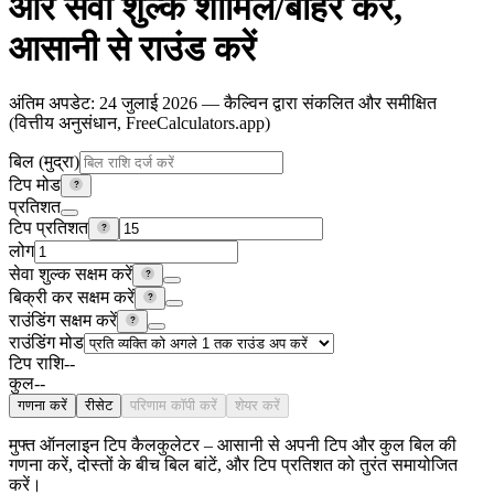
और सेवा शुल्क शामिल/बाहर करें,
आसानी से राउंड करें
अंतिम अपडेट
:
24 जुलाई 2026
— कैल्विन द्वारा संकलित और समीक्षित
(वित्तीय अनुसंधान, FreeCalculators.app)
बिल
(
मुद्रा
)
टिप मोड
?
प्रतिशत
टिप प्रतिशत
?
लोग
सेवा शुल्क सक्षम करें
?
बिक्री कर सक्षम करें
?
राउंडिंग सक्षम करें
?
राउंडिंग मोड
टिप राशि
--
कुल
--
गणना करें
रीसेट
परिणाम कॉपी करें
शेयर करें
मुफ्त ऑनलाइन टिप कैलकुलेटर – आसानी से अपनी टिप और कुल बिल की
गणना करें, दोस्तों के बीच बिल बांटें, और टिप प्रतिशत को तुरंत समायोजित
करें।